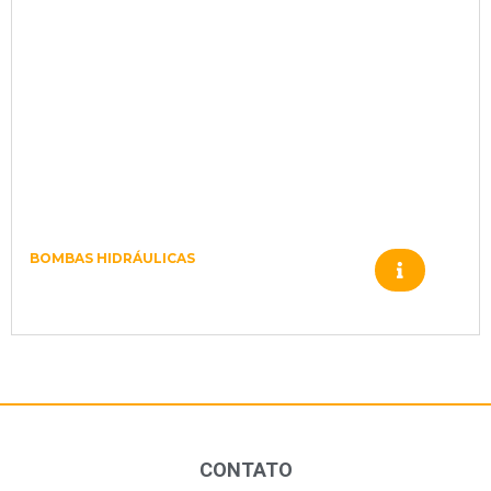
BOMBAS HIDRÁULICAS
504084 51V160 AC8N EQA5 JYJ1 AAA
050AAB3 3500 060
CONTATO