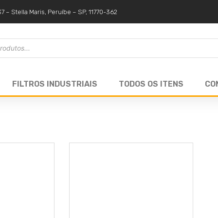
37 – Stella Maris, Peruíbe – SP, 11770-362
FILTROS INDUSTRIAIS
TODOS OS ITENS
CO