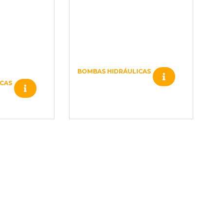
BOMBAS HIDRÁULICAS
603633 VÁLVULA
CAS
LA
DESVIADORA
DS)
(CDS)