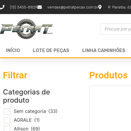
(13) 3455-8829
vendas@petratpecas.com.br
R. Paraíba, 6
INÍCIO
LOTE DE PEÇAS
LINHA CAMINHÕES
Filtrar
Produtos
Categorias de
produto
Sem categoria
(33)
AGRALE
(1)
Allison
(69)