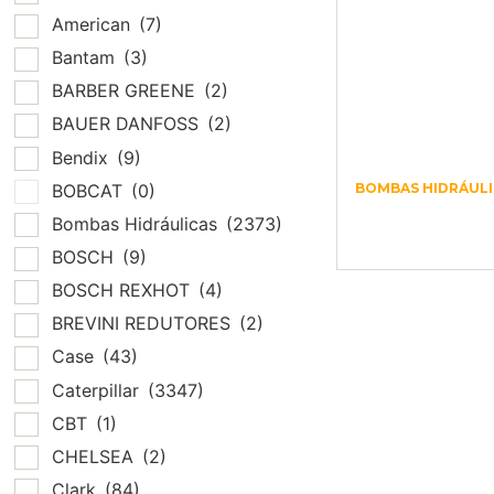
American
(7)
Bantam
(3)
BARBER GREENE
(2)
BAUER DANFOSS
(2)
Bendix
(9)
BOBCAT
(0)
BOMBAS HIDRÁULI
601636 VÁLVU
Bombas Hidráulicas
(2373)
INVERSORA (C
BOSCH
(9)
BOSCH REXHOT
(4)
BREVINI REDUTORES
(2)
Case
(43)
Caterpillar
(3347)
CBT
(1)
CHELSEA
(2)
Clark
(84)