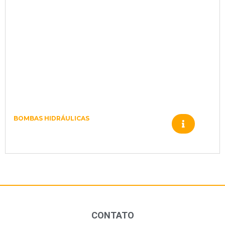
BOMBAS HIDRÁULICAS
95-2428 BOMBA 90L075 -MA-1-NN-
60-S-3-S 1-D-03-GBA-35-35-24-****
CONTATO