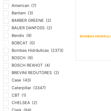
American
(7)
Bantam
(3)
BARBER GREENE
(2)
BAUER DANFOSS
(2)
Bendix
(9)
BOMBAS HIDRÁULI
MCH51BM1068
BOBCAT
(0)
JOYSTICK 12V
Bombas Hidráulicas
(2373)
– 3 SWITCH
BOSCH
(9)
BOSCH REXHOT
(4)
BREVINI REDUTORES
(2)
Case
(43)
Caterpillar
(3347)
CBT
(1)
CHELSEA
(2)
Clark
(84)