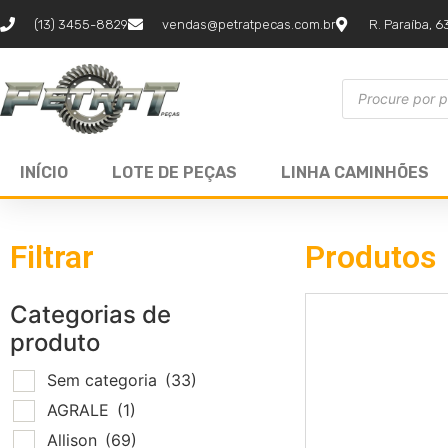
(13) 3455-8829
vendas@petratpecas.com.br
R. Paraíba, 6
INÍCIO
LOTE DE PEÇAS
LINHA CAMINHÕES
Filtrar
Produtos
Categorias de
produto
Sem categoria
(33)
AGRALE
(1)
Allison
(69)