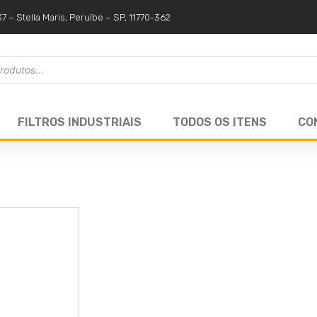
37 – Stella Maris, Peruíbe – SP, 11770-362
FILTROS INDUSTRIAIS
TODOS OS ITENS
CO