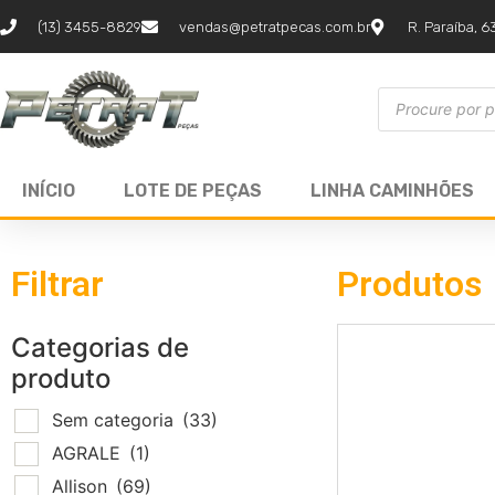
(13) 3455-8829
vendas@petratpecas.com.br
R. Paraíba, 6
INÍCIO
LOTE DE PEÇAS
LINHA CAMINHÕES
Filtrar
Produtos
Categorias de
produto
Sem categoria
(33)
AGRALE
(1)
Allison
(69)