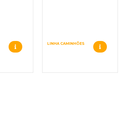
LINHA CAMINHÕES
P/
VARETA OLEO P/
VW 690S/ –
T06115611C