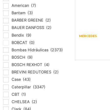
American
(7)
Bantam
(3)
BARBER GREENE
(2)
BAUER DANFOSS
(2)
Bendix
(9)
MERCEDES
VARETA OLEO 
BOBCAT
(0)
VW 690S/ –
Bombas Hidráulicas
(2373)
T06115611C
BOSCH
(9)
BOSCH REXHOT
(4)
BREVINI REDUTORES
(2)
Case
(43)
Caterpillar
(3347)
CBT
(1)
CHELSEA
(2)
Clark
(84)