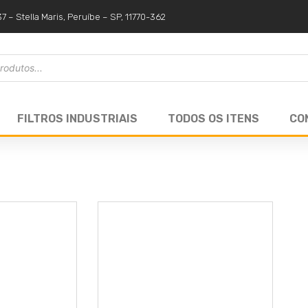
37 – Stella Maris, Peruíbe – SP, 11770-362
FILTROS INDUSTRIAIS
TODOS OS ITENS
CO