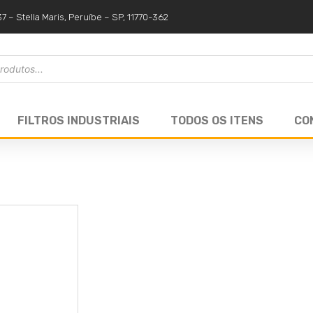
37 – Stella Maris, Peruíbe – SP, 11770-362
FILTROS INDUSTRIAIS
TODOS OS ITENS
CO