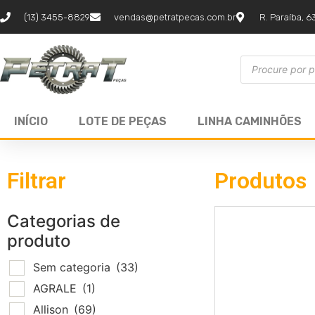
(13) 3455-8829
vendas@petratpecas.com.br
R. Paraíba, 6
INÍCIO
LOTE DE PEÇAS
LINHA CAMINHÕES
Filtrar
Produtos
Categorias de
produto
Sem categoria
(33)
AGRALE
(1)
Allison
(69)