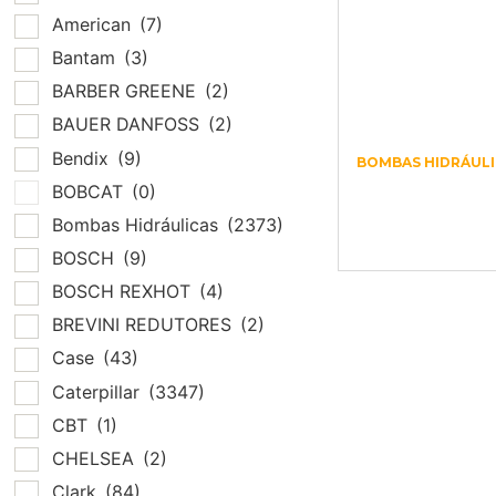
American
(7)
Bantam
(3)
BARBER GREENE
(2)
BAUER DANFOSS
(2)
Bendix
(9)
BOMBAS HIDRÁULI
513635 90M130
BOBCAT
(0)
NC0N8 N0C8
Bombas Hidráulicas
(2373)
W00JAB0000
BOSCH
(9)
BOSCH REXHOT
(4)
BREVINI REDUTORES
(2)
Case
(43)
Caterpillar
(3347)
CBT
(1)
CHELSEA
(2)
Clark
(84)