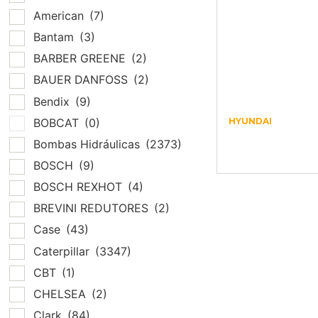
American
(7)
Bantam
(3)
BARBER GREENE
(2)
BAUER DANFOSS
(2)
Bendix
(9)
BOBCAT
(0)
HYUNDAI
BUCHA
Bombas Hidráulicas
(2373)
X112652061
BOSCH
(9)
BOSCH REXHOT
(4)
BREVINI REDUTORES
(2)
Case
(43)
Caterpillar
(3347)
CBT
(1)
CHELSEA
(2)
Clark
(84)