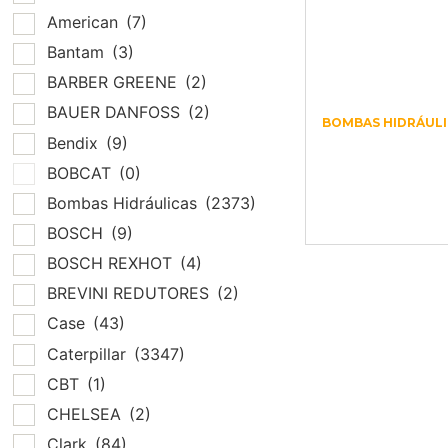
American
(7)
Bantam
(3)
BARBER GREENE
(2)
BAUER DANFOSS
(2)
BOMBAS HIDRÁULI
Bendix
(9)
B5501-36006
SP2/250-16 S
BOBCAT
(0)
SC06 XFLS (HI
Bombas Hidráulicas
(2373)
CAP BRG)
BOSCH
(9)
BOSCH REXHOT
(4)
BREVINI REDUTORES
(2)
Case
(43)
Caterpillar
(3347)
CBT
(1)
CHELSEA
(2)
Clark
(84)