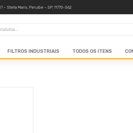
37 – Stella Maris, Peruíbe – SP, 11770-362
FILTROS INDUSTRIAIS
TODOS OS ITENS
CO