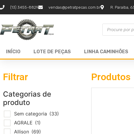
(13) 3455-8829
vendas@petratpecas.com.br
R. Paraíba, 6
INÍCIO
LOTE DE PEÇAS
LINHA CAMINHÕES
Filtrar
Produtos
Categorias de
produto
Sem categoria
(33)
AGRALE
(1)
Allison
(69)