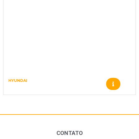
HYUNDAI
ARRUELA DE BRONZE XKAH00353
CONTATO