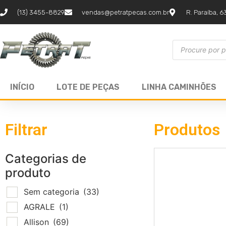
(13) 3455-8829
vendas@petratpecas.com.br
R. Paraíba, 6
INÍCIO
LOTE DE PEÇAS
LINHA CAMINHÕES
Filtrar
Produtos
Categorias de
produto
Sem categoria
(33)
AGRALE
(1)
Allison
(69)