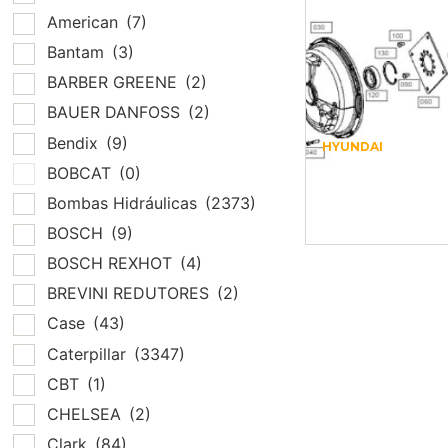
American
(7)
Bantam
(3)
BARBER GREENE
(2)
BAUER DANFOSS
(2)
Bendix
(9)
HYUNDAI
ZGAQ-01389 –
BOBCAT
(0)
FLANGE –
Bombas Hidráulicas
(2373)
HYUNDAI
BOSCH
(9)
BOSCH REXHOT
(4)
BREVINI REDUTORES
(2)
Case
(43)
Caterpillar
(3347)
CBT
(1)
CHELSEA
(2)
Clark
(84)