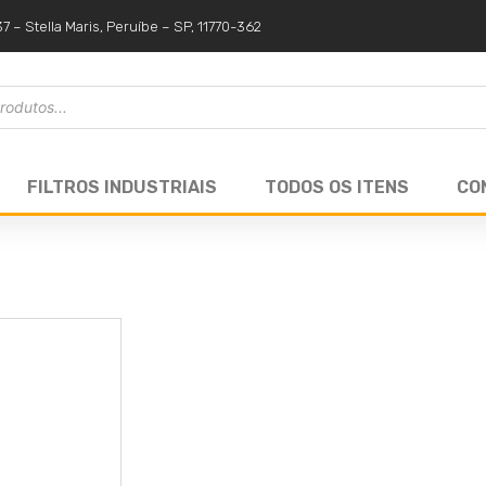
37 – Stella Maris, Peruíbe – SP, 11770-362
FILTROS INDUSTRIAIS
TODOS OS ITENS
CO