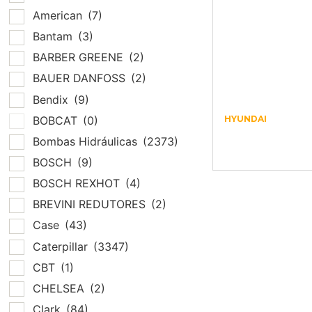
American
(7)
Bantam
(3)
BARBER GREENE
(2)
BAUER DANFOSS
(2)
Bendix
(9)
BOBCAT
(0)
HYUNDAI
ARRUELA ZGA
Bombas Hidráulicas
(2373)
02684
BOSCH
(9)
BOSCH REXHOT
(4)
BREVINI REDUTORES
(2)
Case
(43)
Caterpillar
(3347)
CBT
(1)
CHELSEA
(2)
Clark
(84)