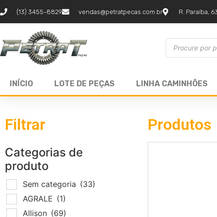
(13) 3455-8829
vendas@petratpecas.com.br
R. Paraíba, 6
INÍCIO
LOTE DE PEÇAS
LINHA CAMINHÕES
Filtrar
Produtos
Categorias de
produto
Sem categoria
(33)
AGRALE
(1)
Allison
(69)