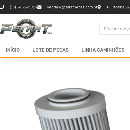
(13) 3455-8829
vendas@petratpecas.com.br
R. Paraíba, 6
INÍCIO
LOTE DE PEÇAS
LINHA CAMINHÕES