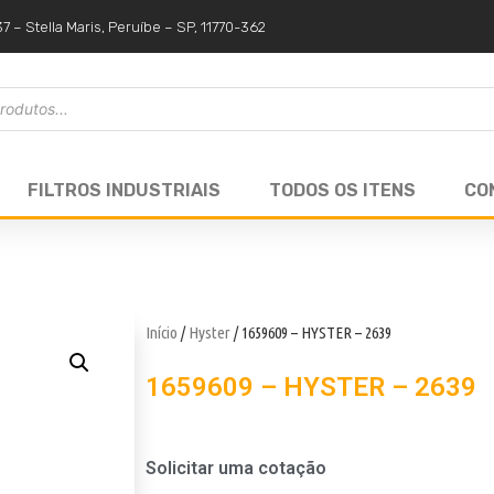
37 – Stella Maris, Peruíbe – SP, 11770-362
FILTROS INDUSTRIAIS
TODOS OS ITENS
CO
Início
/
Hyster
/ 1659609 – HYSTER – 2639
1659609 – HYSTER – 2639
Solicitar uma cotação