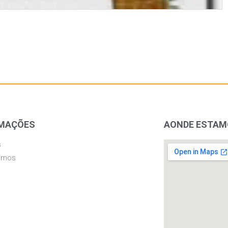
MAÇÕES
AONDE ESTA
s
omos