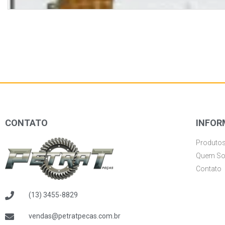
CONTATO
INFOR
Produto
Quem S
Contato
(13) 3455-8829
vendas@petratpecas.com.br