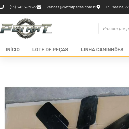
(13) 3455-8829
vendas@petratpecas.com.br
R. Paraíba, 6
INÍCIO
LOTE DE PEÇAS
LINHA CAMINHÕES