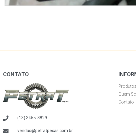
CONTATO
INFOR
Produto
Quem S
Contato
(13) 3455-8829
vendas@petratpecas.com.br