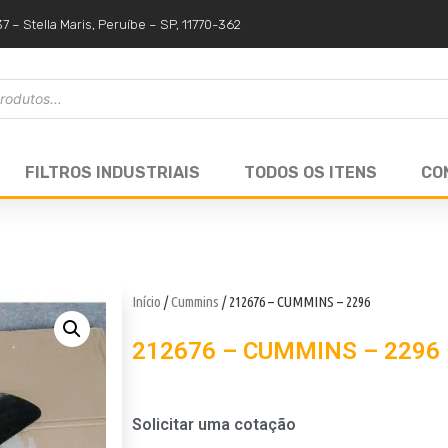
37 – Stella Maris, Peruíbe – SP, 11770-362
FILTROS INDUSTRIAIS
TODOS OS ITENS
CO
Início
/
Cummins
/ 212676 – CUMMINS – 2296
212676 – CUMMINS – 2296
Solicitar uma cotação