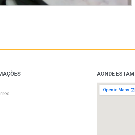
MAÇÕES
AONDE ESTA
s
omos