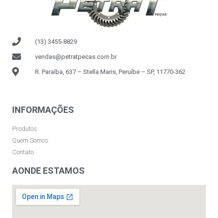
(13) 3455-8829
vendas@petratpecas.com.br
R. Paraíba, 637 – Stella Maris, Peruíbe – SP, 11770-362
INFORMAÇÕES
Produtos
Quem Somos
Contato
AONDE ESTAMOS