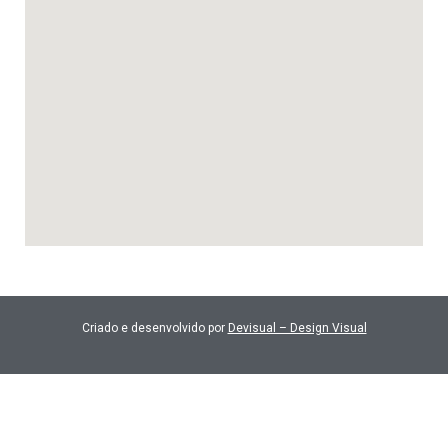
Criado e desenvolvido por
Devisual – Design Visual