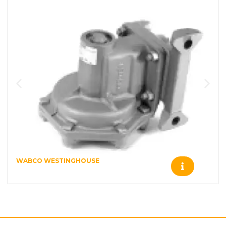
WABCO WESTINGHOUSE
R431000091 VALVULA RELAY C2