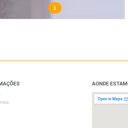
MAÇÕES
AONDE ESTA
s
omos