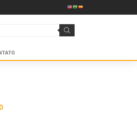
NTATO
0