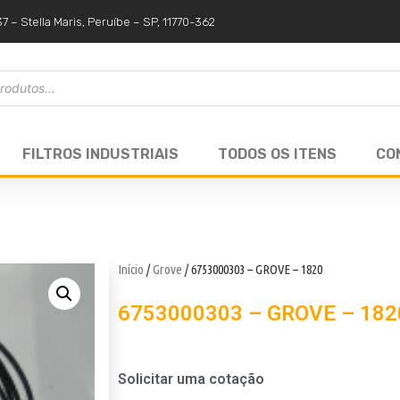
37 – Stella Maris, Peruíbe – SP, 11770-362
FILTROS INDUSTRIAIS
TODOS OS ITENS
CO
Início
/
Grove
/ 6753000303 – GROVE – 1820
6753000303 – GROVE – 182
Solicitar uma cotação