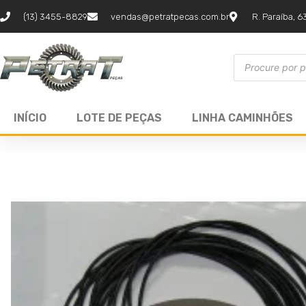
(13) 3455-8829
vendas@petratpecas.com.br
R. Paraíba, 6
INÍCIO
LOTE DE PEÇAS
LINHA CAMINHÕES