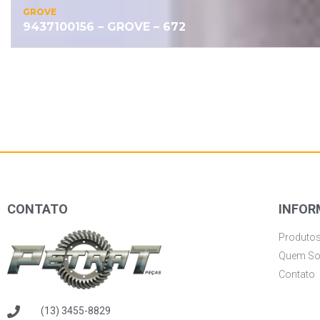
GROVE
9437100156 – GROVE – 672
CONTATO
INFOR
Produto
Quem S
Contato
(13) 3455-8829