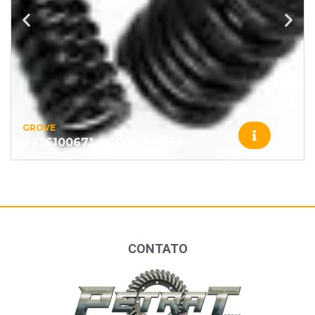
GROVE
9926100671 – GROVE – 858
CONTATO