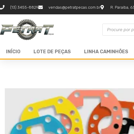
(13) 3455-8829
vendas@petratpecas.com.br
R. Paraíba, 6
INÍCIO
LOTE DE PEÇAS
LINHA CAMINHÕES