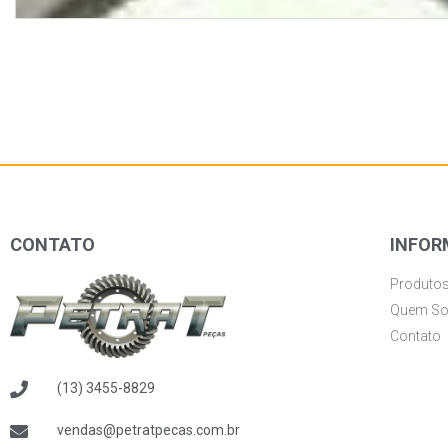
CONTATO
INFOR
Produto
Quem S
Contato
(13) 3455-8829
vendas@petratpecas.com.br