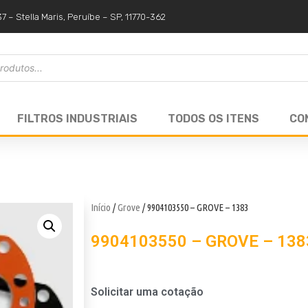
37 – Stella Maris, Peruíbe – SP, 11770-362
FILTROS INDUSTRIAIS
TODOS OS ITENS
CO
Início
/
Grove
/ 9904103550 – GROVE – 1383
9904103550 – GROVE – 138
Solicitar uma cotação