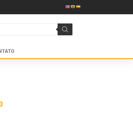
NTATO
3