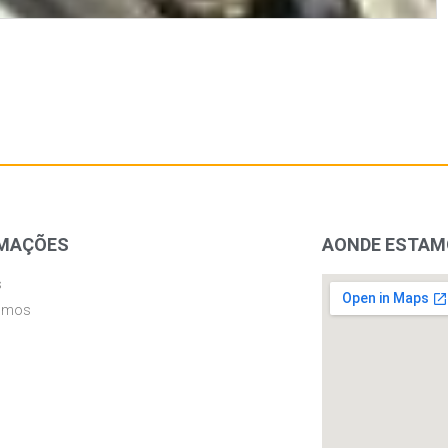
MAÇÕES
AONDE ESTA
s
omos