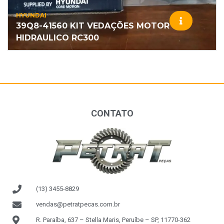
HYUNDAI
39Q8-41560 KIT VEDAÇÕES MOTOR
HIDRAULICO RC300
CONTATO
(13) 3455-8829
vendas@petratpecas.com.br
R. Paraíba, 637 – Stella Maris, Peruíbe – SP, 11770-362