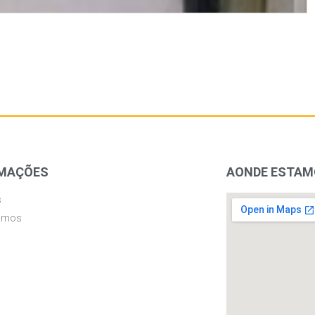
MAÇÕES
AONDE ESTA
s
omos