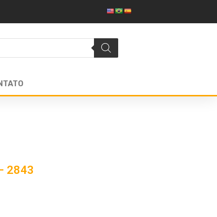
NTATO
– 2843