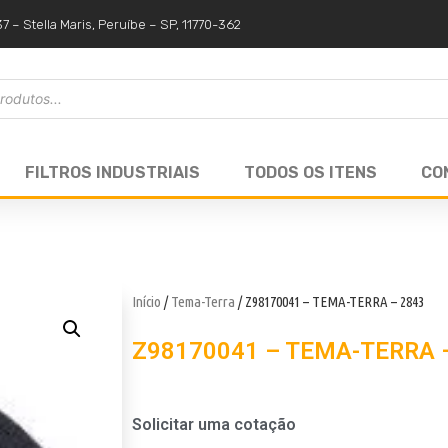
37 – Stella Maris, Peruíbe – SP, 11770-362
FILTROS INDUSTRIAIS
TODOS OS ITENS
CO
Início
/
Tema-Terra
/ Z98170041 – TEMA-TERRA – 2843
Z98170041 – TEMA-TERRA 
Solicitar uma cotação