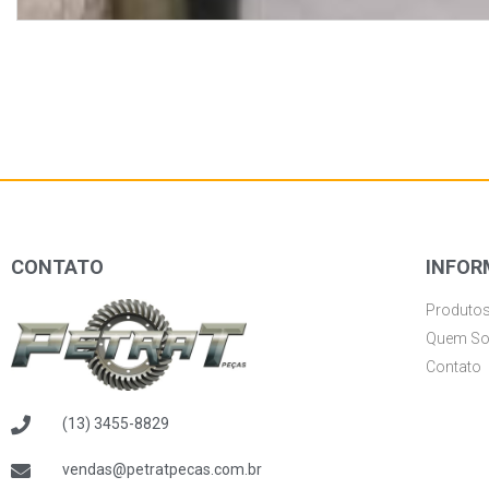
CONTATO
INFOR
Produto
Quem S
Contato
(13) 3455-8829
vendas@petratpecas.com.br