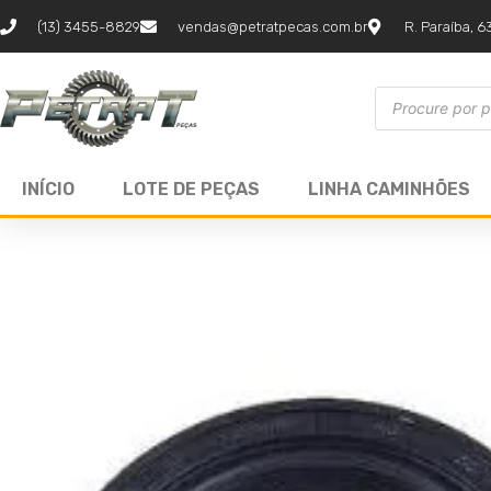
(13) 3455-8829
vendas@petratpecas.com.br
R. Paraíba, 6
INÍCIO
LOTE DE PEÇAS
LINHA CAMINHÕES