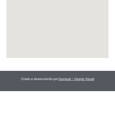
Criado e desenvolvido por
Devisual – Design Visual