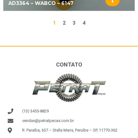
AD3364 – WABCO – 6147
1
2
3
4
CONTATO
(13) 3455-8829
vendas@petratpecas.com.br
R. Paraíba, 637 – Stella Maris, Peruíbe – SP, 11770-362