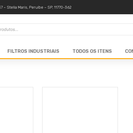
37 – Stella Maris, Peruíbe – SP, 11770-362
FILTROS INDUSTRIAIS
TODOS OS ITENS
CO