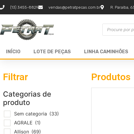
(13) 3455-8829
vendas@petratpecas.com.br
R. Paraíba, 6
INÍCIO
LOTE DE PEÇAS
LINHA CAMINHÕES
Filtrar
Produtos
Categorias de
produto
Sem categoria
(33)
AGRALE
(1)
Allison
(69)