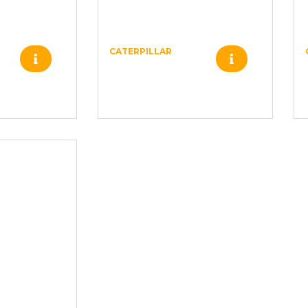
CATERPILLAR
1077862 –
–
CATERPILLAR –
4761