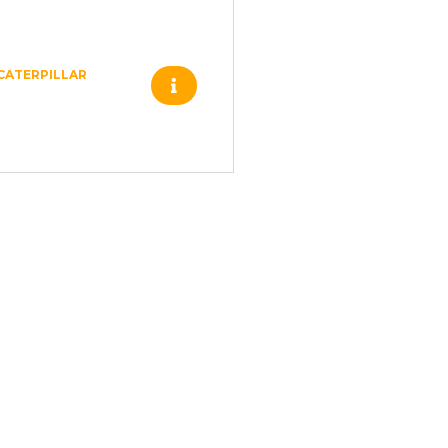
CATERPILLAR
117-7197 DISCO
DA EMBREAGEM
CATERPILLAR