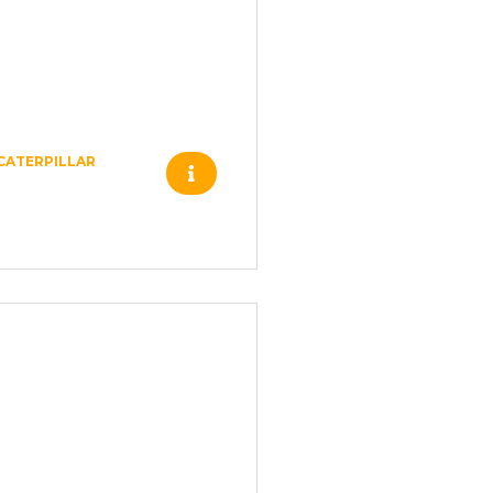
CATERPILLAR
1017359 –
CATERPILLAR –
6242