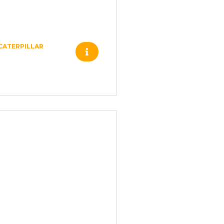
CATERPILLAR
107-7862 –
CATERPILLAR –
4690