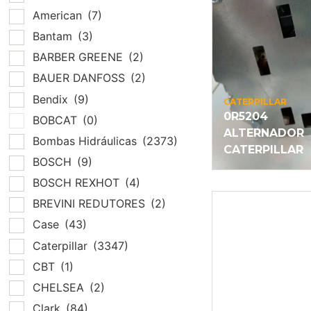
American
(7)
Bantam
(3)
BARBER GREENE
(2)
BAUER DANFOSS
(2)
Bendix
(9)
CATERPILLAR
0R5204
BOBCAT
(0)
ALTERNADOR
Bombas Hidráulicas
(2373)
CATERPILLAR
BOSCH
(9)
BOSCH REXHOT
(4)
BREVINI REDUTORES
(2)
Case
(43)
Caterpillar
(3347)
CBT
(1)
CHELSEA
(2)
Clark
(84)