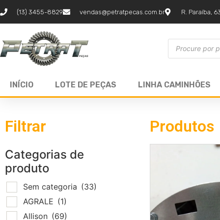
(13) 3455-8829
vendas@petratpecas.com.br
R. Paraíba, 6
INÍCIO
LOTE DE PEÇAS
LINHA CAMINHÕES
Filtrar
Produtos
Categorias de
produto
Sem categoria
(33)
AGRALE
(1)
Allison
(69)