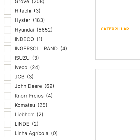
Grove
(208)
Hitachi
(3)
Hyster
(183)
Hyundai
(5652)
CATERPILLAR
1065521 –
INDECO
(1)
CATERPILLAR 
INGERSOLL RAND
(4)
4758
ISUZU
(3)
Iveco
(24)
JCB
(3)
John Deere
(69)
Knorr Freios
(4)
Komatsu
(25)
Liebherr
(2)
LINDE
(2)
Linha Agrícola
(0)