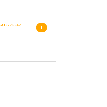
CATERPILLAR
105-9742 FILTRO
DE AR
CATERPILLAR
3616