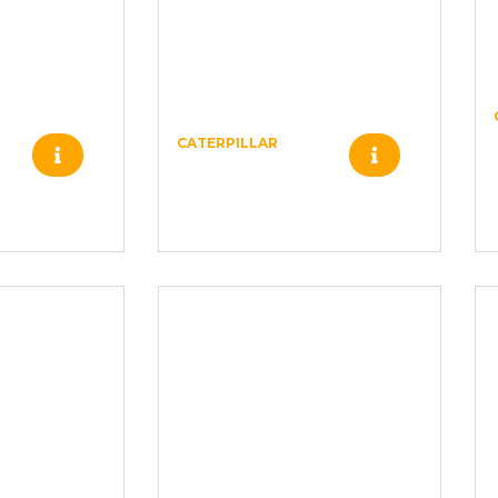
CATERPILLAR
105-5080 –
–
CATERPILLAR –
4754