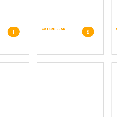
CATERPILLAR
1059741 –
–
CATERPILLAR –
8775