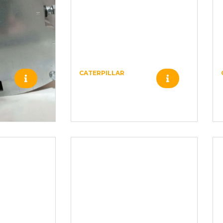
CATERPILLAR
0R9856 –
CATERPILLAR –
4809