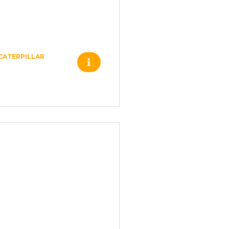
CATERPILLAR
106-5521 –
CATERPILLAR –
4687