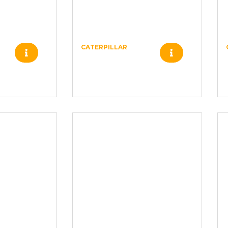
CATERPILLAR
107-7859 –
–
CATERPILLAR –
4688