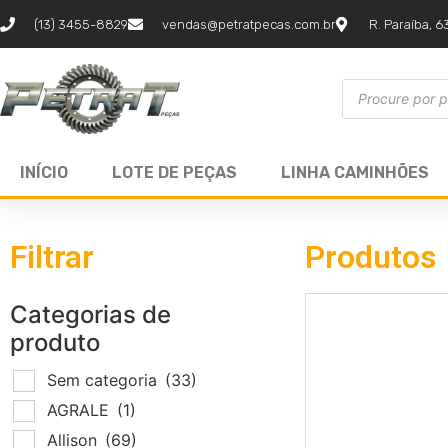
(13) 3455-8829
vendas@petratpecas.com.br
R. Paraíba, 6
INÍCIO
LOTE DE PEÇAS
LINHA CAMINHÕES
Filtrar
Produtos
Categorias de
produto
Sem categoria
(33)
AGRALE
(1)
Allison
(69)