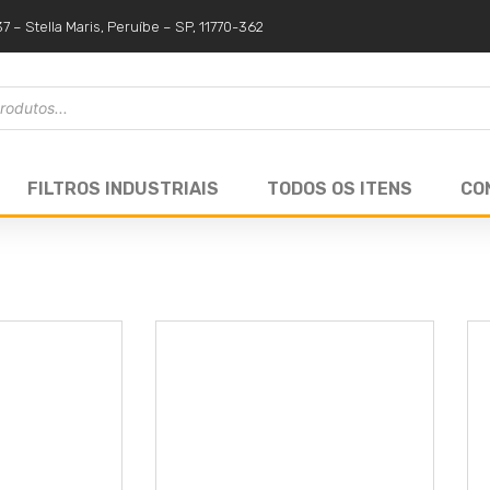
37 – Stella Maris, Peruíbe – SP, 11770-362
FILTROS INDUSTRIAIS
TODOS OS ITENS
CO