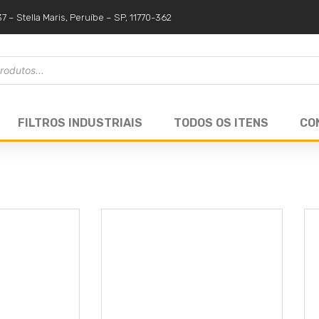
37 – Stella Maris, Peruíbe – SP, 11770-362
FILTROS INDUSTRIAIS
TODOS OS ITENS
CO