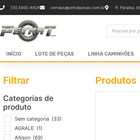
(13) 3455-8829
vendas@petratpecas.com.br
R. Paraíba, 6
INÍCIO
LOTE DE PEÇAS
LINHA CAMINHÕES
Filtrar
Produtos
Categorias de
produto
Sem categoria
(33)
AGRALE
(1)
Allison
(69)