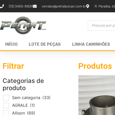
(13) 3455-8829
vendas@petratpecas.com.br
R. Paraíba, 6
INÍCIO
LOTE DE PEÇAS
LINHA CAMINHÕES
Filtrar
Produtos
Categorias de
produto
Sem categoria
(33)
AGRALE
(1)
Allison
(69)