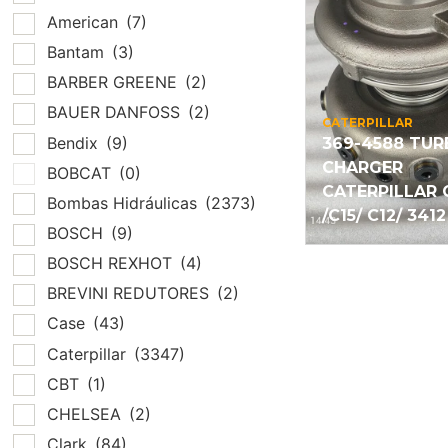
American
(7)
Bantam
(3)
BARBER GREENE
(2)
BAUER DANFOSS
(2)
CATERPILLAR
Bendix
(9)
369-4588 TU
CHARGER
BOBCAT
(0)
CATERPILLAR 
Bombas Hidráulicas
(2373)
/C15/ C12/ 3412
BOSCH
(9)
BOSCH REXHOT
(4)
BREVINI REDUTORES
(2)
Case
(43)
Caterpillar
(3347)
CBT
(1)
CHELSEA
(2)
Clark
(84)