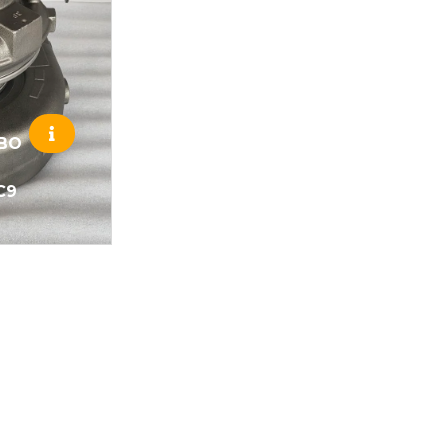
RBO
C9