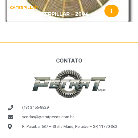
CATERPILLAR
8L5858 – CATERPILLAR – 2604
CONTATO
(13) 3455-8829
vendas@petratpecas.com.br
R. Paraíba, 637 – Stella Maris, Peruíbe – SP, 11770-362