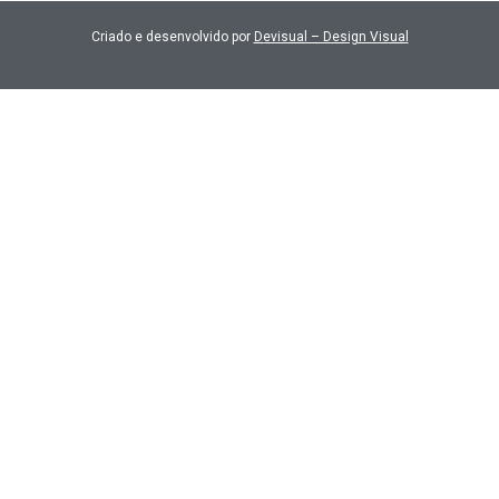
Criado e desenvolvido por
Devisual – Design Visual