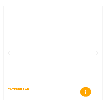
CATERPILLAR
8F1607 – CATERPILLAR – 4175