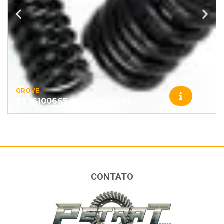
GROVE
9926100665 – GROVE – 883
CONTATO