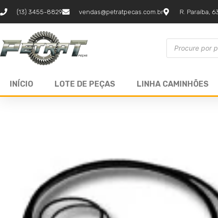
(13) 3455-8829
vendas@petratpecas.com.br
R. Paraíba, 6
INÍCIO
LOTE DE PEÇAS
LINHA CAMINHÕES