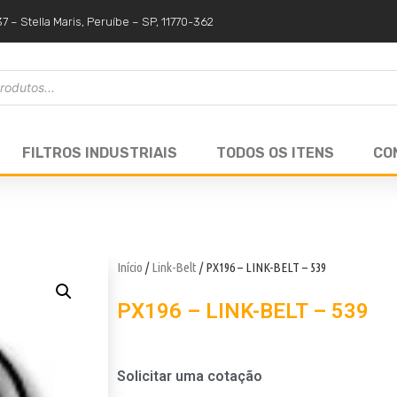
37 – Stella Maris, Peruíbe – SP, 11770-362
FILTROS INDUSTRIAIS
TODOS OS ITENS
CO
Início
/
Link-Belt
/ PX196 – LINK-BELT – 539
PX196 – LINK-BELT – 539
Solicitar uma cotação