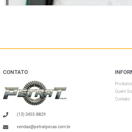
CONTATO
INFOR
Produto
Quem S
Contato
(13) 3455-8829
vendas@petratpecas.com.br