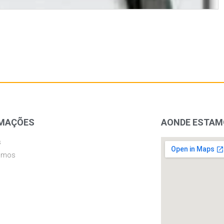
MAÇÕES
AONDE ESTA
s
omos