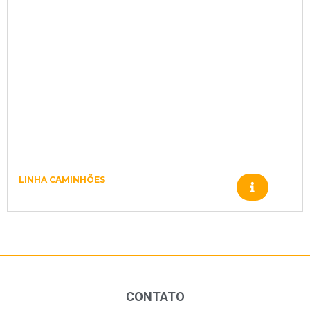
LINHA CAMINHÕES
COROA E PINHAO 117199
CONTATO