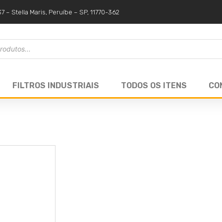
37 – Stella Maris, Peruíbe – SP, 11770-362
FILTROS INDUSTRIAIS
TODOS OS ITENS
CO