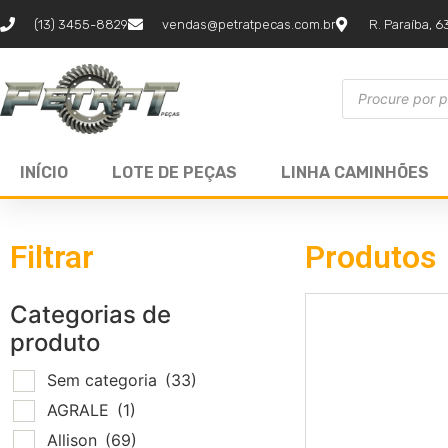
(13) 3455-8829
vendas@petratpecas.com.br
R. Paraíba, 6
INÍCIO
LOTE DE PEÇAS
LINHA CAMINHÕES
Filtrar
Produtos
Categorias de
produto
Sem categoria
(33)
AGRALE
(1)
Allison
(69)