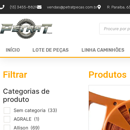
(13) 3455-8829
vendas@petratpecas.com.br
R. Paraíba, 6
INÍCIO
LOTE DE PEÇAS
LINHA CAMINHÕES
Filtrar
Produtos
Categorias de
produto
Sem categoria
(33)
AGRALE
(1)
Allison
(69)