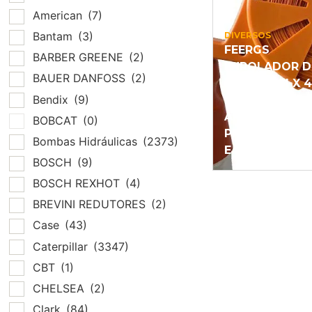
American
(7)
Bantam
(3)
DIVERSOS
FEERGS
BARBER GREENE
(2)
ENROLADOR D
BAUER DANFOSS
(2)
FITA 50MM X 
Bendix
(9)
METROS COR
AMARELA E
BOBCAT
(0)
PRETA-LARAN
Bombas Hidráulicas
(2373)
E PRETA
BOSCH
(9)
BOSCH REXHOT
(4)
BREVINI REDUTORES
(2)
Case
(43)
Caterpillar
(3347)
CBT
(1)
CHELSEA
(2)
Clark
(84)