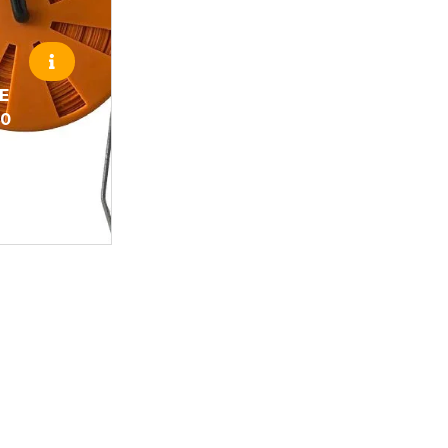
E
40
JA